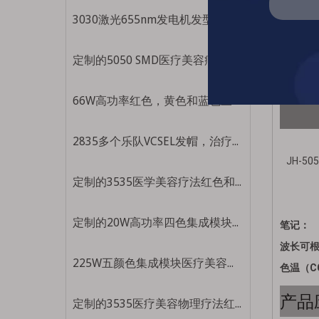
3030激光655nm发电机发型灯珠深红色灯光红灯医学美学治疗灯珠
定制的5050 SMD医疗美容疗法三分之三，一六660nm 850nm红色红外LED珠
产品
66W高功率红色，黄色和蓝色三个光谱仪，集成的模块光源，用于治疗，光疗和美丽
2835多个乐队VCSEL发帽，治疗设备补丁医疗美容LED珠
JH-505
定制的3535医学美容疗法红色和黄色双色595nm 625nm LED珠
定制的20W高功率四色集成模块用于医学，治疗和美学照明珠
笔记：
波长可根
225W五颜色集成模块医疗美容灯珠
色温（CC
产品
定制的3535医疗美容物理疗法红色紫色双色420nm 625nm LED珠子