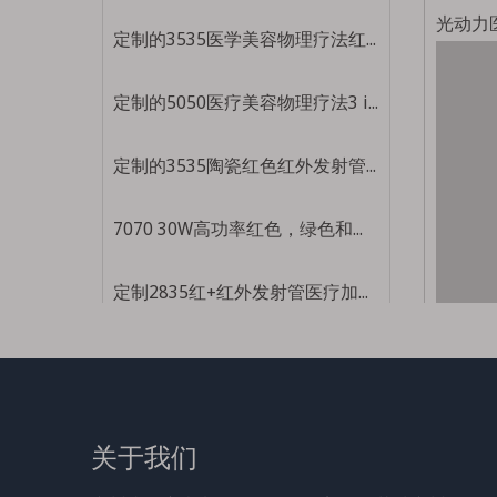
光动力
定制的3535医学美容物理疗法红色和蓝色双色465nm 625nm LED珠
定制的5050医疗美容物理疗法3 in-1 630nm 830nm 1070nm红色红外LED珠
定制的3535陶瓷红色红外发射管医用供暖LED珠医疗美容疗法3535 LED珠
7070 30W高功率红色，绿色和蓝色灯珠手电筒LED灯珠
定制2835红+红外发射管医疗加热led灯珠医疗美容理疗仪2835led灯珠
2835美容LED灯珠 红色发光二极管+红外发射管 医用加热治疗灯珠
仿流明医疗加热led灯珠660nm+850nm+415nm多波段组合医疗美容灯珠
关于我们
仿流明美容灯珠红色红外线发射管美容治疗红外线治疗仪红外线led灯珠