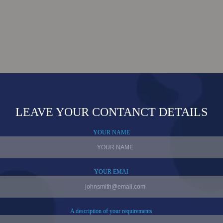
 4in1 SMD LED 多波长组合光源是适用于医疗和美容应用的多
在一个紧凑的封装中结合了四种不同的波长，可实现有针对性的
功能可实现多种应用，例如痤疮治疗、皮肤再生。
 4in1 SMD LED 光源专为满足专业医疗和美容从业者的需