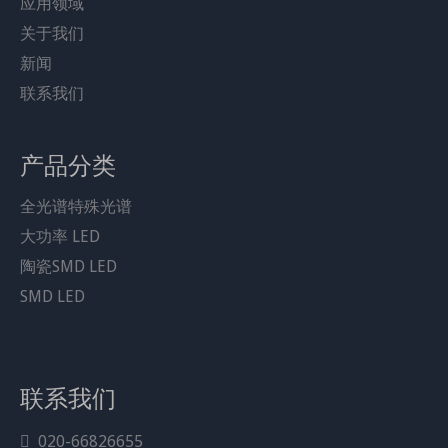
应用领域
–
–
–
–
–
–
–
–
–
–
–
–
–
–
–
–
–
–
–
–
–
–
–
–
关于我们
•商业照明
新闻
•UV固化
联系我们
•舞台灯光
•美甲灯
•荧光分析仪
产品分类
全光谱特殊光谱
笔记：
大功率 LED
这是集成模块 LED 的组合，
陶瓷SMD LED
我们还可以赋予其他权力
SMD LED
同类型支架最大可以做成10W，
其他类型的形状可以产生更大的功率（20W/30W~500W）
当然，如果您需要其他色温或色波长
联系我们
例如380-385nm/390-395nm/400-405nm/410-415nm等
你可以联系我，
020-66826655
