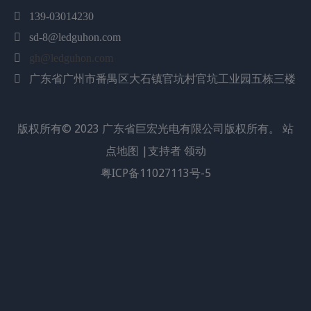
我们接受定制服务。

139-03014230

sd-8@ledguhon.com
上一条:
下一条:

gh@ledguhon.com
10W长波紫外线
长波紫外线模块
10W UVA模组
400nm
广东省广州市番禺区大石镇官坑村官坑工业园五栋三楼

LED
UVA LED
395NM LED
400nm长波紫外线
400nm模组
版权所有©
2023
广东省巨宏光电有限公司版权所有。
站
点地图
|支持者
领动
粤ICP备11027113号-5