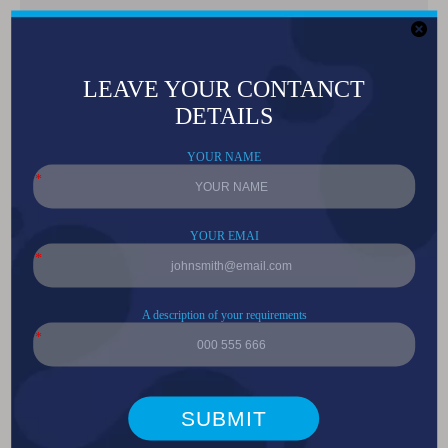
分享到：
10W UVA 395-400NM R1C COB 模
组 LED
型号：
JH-10V14G45-R1C-400
产品品牌：
LEDGUHON
下载：
10V14G45-400参数.png
数量：
询价
加入询价篮
产品描述