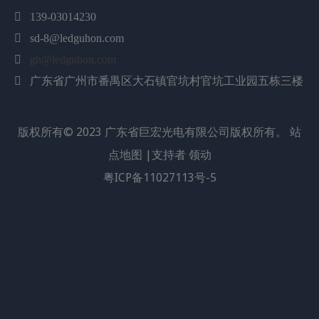

139-03014230
下载：

sd-8@ledguhon.com
JH-5050W12GE55-T8A-DZ 英文.pdf

gh@ledguhon.com
数量：
广东省广州市番禺区大石镇官坑村官坑工业园五栋三楼

询价
加入询价篮
产品描述
版权所有©
2023
广东省巨宏光电有限公司版权所有。
站
点地图
|支持者
领动
产品描述
粤ICP备11027113号-5