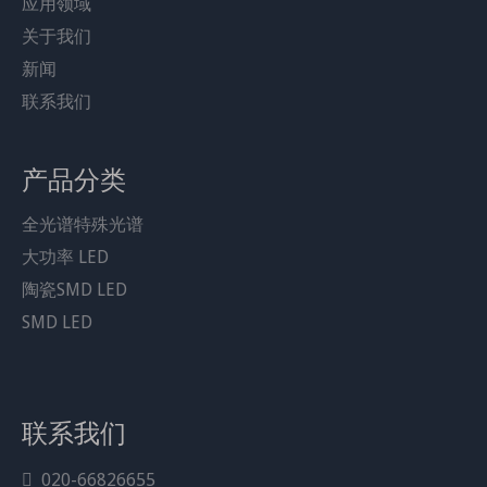
应用领域
关于我们
新闻
联系我们
产品分类
分享到：
全光谱特殊光谱
7070强光长光束led灯珠手电筒车灯
大功率 LED
高亮白光7070白光激光led灯珠
陶瓷SMD LED
7070强光长光束led灯珠手电筒汽车灯高亮白光7070白光
SMD LED
激光led灯珠
型号：
JH-7070W18GE95-T8A-WGBL-PF
联系我们
产品品牌：
020-66826655

LEDGUHON