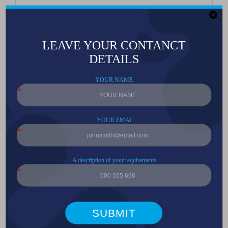
紫外线高功率和高亮度3D打印，打印，无阴影粘合剂UVA LED LED集成光源
50W高功率红外激光VCSEL COB激光脱毛装置集成光源
5050高功率SMD单晶紫外线固化灯LED灯光源
定制的17W高功率RGB舞台灯光，水族馆灯三个高亮度全彩色集成源
定制的120W高功率棒珠舞台灯，水族馆灯蓝色，红色，绿色，紫色四人在一个高亮度全彩色集成光源
3535强光长光束led灯珠手电筒车灯高亮白光3535白光激光led灯珠
5050强光长光束led灯珠手电筒车灯高亮白光5050白光激光led灯珠
厂家批发5050颗四合1医疗美容灯珠美容仪大排灯珠红黄蓝光治疗仪光源