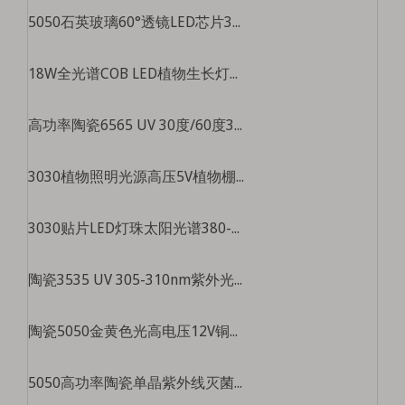
5050石英玻璃60°透镜LED芯片365-425nm防伪检测大功率LED光源
18W全光谱COB LED植物生长灯，95+高显色指数，连续太阳光谱LED
高功率陶瓷6565 UV 30度/60度365-410nm紫外固化光源
3030植物照明光源高压5V植物棚专用大功率0.8W全光谱LED灯珠
3030贴片LED灯珠太阳光谱380-780nm检测仪器分析仪全光谱LED光源
陶瓷3535 UV 305-310nm紫外光固化光源
陶瓷5050金黄色光高电压12V铜基板20W高功率LED灯光源
5050高功率陶瓷单晶紫外线灭菌，美甲和钞票探测器LED轻珠