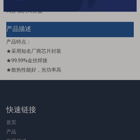
数量：
询价
加入询价篮
产品描述
产品特点：
★采用知名厂商芯片封装
★99.99%金丝焊接
★散热性能好，光功率高
产品用途：
★监控、红外设备等
快速链接
评论：
首页
★此款为740nm IR LED，可用作1W和3W
产品
★使用350mA时为1W；使用700mA时为3W