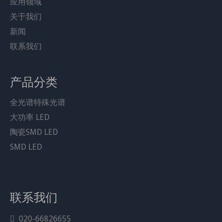
应用领域
★IR LED电压低于其他颜色，请不要将实际功率电压*电流
关于我们
作为芯片功率来计算
新闻
★发光角度为60°，也可制作140°和90°
联系我们
★波长范围为5nm，因此740nm可以根据芯片的波长制成
735-740nm和740-745nm
产品分类
★740nm电压为1.8-2.2V，高于810nm但低于普通红光
★LED照明时，肉眼可见少许红色，属正常现象
全光谱特殊光谱
★IR LED可以使用1000mA，但需要基于很好的散热器
大功率 LED
★铜框与双金线焊接，确保LED具有良好的散热能力
陶瓷SMD LED
★通过ISO 9001认证
SMD LED
★800个/卷，采用铝箔袋包装；收到包裹后，请确认袋子
包装完好
★如果袋子漏气，请先烘烤，60℃/12小时
联系我们
020-66826655
