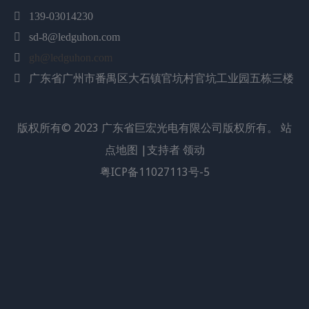

139-03014230

sd-8@ledguhon.com

gh@ledguhon.com
广东省广州市番禺区大石镇官坑村官坑工业园五栋三楼

版权所有©
2023
广东省巨宏光电有限公司版权所有。
站
点地图
|支持者
领动
粤ICP备11027113号-5
上一条:
下一条:
红外灯
3W红外灯
740nm LED
红外740nm
60° 红外 LED