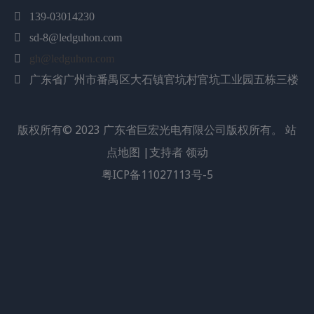
方案，适用于医疗和美容应用。

139-03014230
该光源将五种不同的波长集成到一个紧凑的封装中，从而

sd-8@ledguhon.com
实现精确有效的治疗。

gh@ledguhon.com
多波长功能可应用于多种应用，例如痤疮治疗和皮肤再
广东省广州市番禺区大石镇官坑村官坑工业园五栋三楼

生。
3030陶瓷LED光源专为满足专业医疗和美容从业者的需求
版权所有©
2023
广东省巨宏光电有限公司版权所有。
站
而设计，为实现最佳效果提供可靠、高效的解决方案
点地图
|支持者
领动
方面
粤ICP备11027113号-5