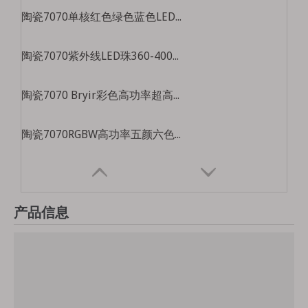
陶瓷7070单核红色绿色蓝色LED珠高亮度舞台光景观光线专用RGB光源
陶瓷7070紫外线LED珠360-400NM UV固化珠宝识别灯珠高功率紫色光源
陶瓷7070 Bryir彩色高功率超高亮度医疗美容疗法LED光源
陶瓷7070RGBW高功率五颜六色的超高亮度LED珠舞台光景观光源
产品信息