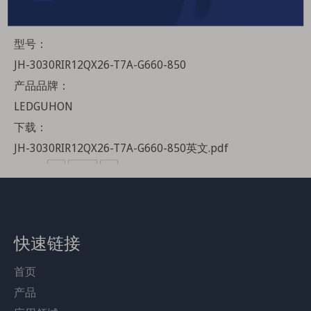
3030陶瓷620/660nm+850nm红光及红外医美LED灯珠
型号：
JH-3030RIR12QX26-T7A-G660-850
产品品牌：
LEDGUHON
下载：
JH-3030RIR12QX26-T7A-G660-850英文.pdf
数量：
询价
加入询价篮
产品描述
快速链接
产品描述
首页
产品