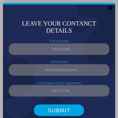
分享到：
3030陶瓷620/660nm+850nm红光
及红外医美LED灯珠