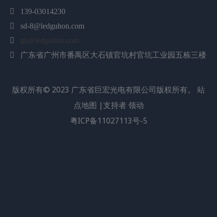

139-03014230
数量：

sd-8@ledguhon.com
询价
加入询价篮

gh@ledguhon.com
产品描述
广东省广州市番禺区大石镇官坑村官坑工业园五栋三楼

特征：
版权所有©
2023
广东省巨宏光电有限公司版权所有。
站
• 小尺寸
• 热阻更低，光效更高
点地图
|支持者
领动
• 陶瓷底座导热性能好，延长使用寿命
粤ICP备11027113号-5
• 采用硅封装，抗紫外线，适应各种恶劣环境
• 适用于回流焊的 SMD 元件
• 膨胀系数低，气密性高
典型应用：
• 阅读灯（汽车、公共汽车、飞机）