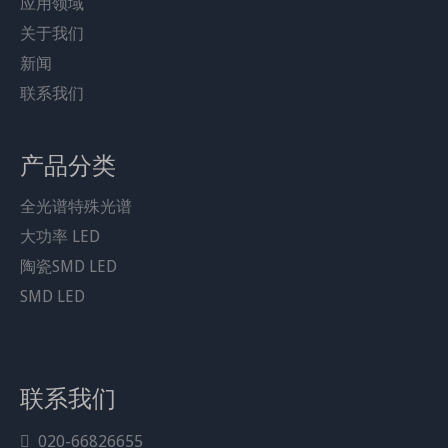
应用领域
关于我们
新闻
联系我们
产品分类
分享到：
全光谱特殊光谱
1W 高功率 LED 3W 汽车 LED 芯片
大功率 LED
红色
陶瓷SMD LED
型号：
SMD LED
JH-3535R12S26-T7A
产品品牌：
LEDGUHON
联系我们
下载：
020-66826655

JH-3535R12S26-T7A.pdf