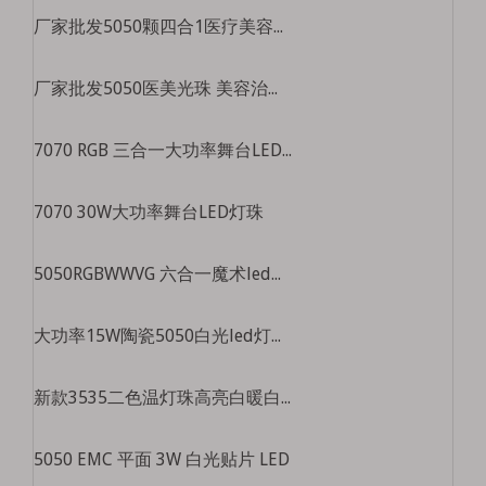
厂家批发5050颗四合1医疗美容灯珠美容仪大排灯珠红黄蓝光治疗仪光源
厂家批发5050医美光珠 美容治疗光珠 医美光疗5050三合一灯珠
7070 RGB 三合一大功率舞台LED灯珠
7070 30W大功率舞台LED灯珠
5050RGBWWVG 六合一魔术led灯珠高亮舞台灯景观灯5050全彩led灯珠
大功率15W陶瓷5050白光led灯珠sst-40手电筒灯珠5050白光led灯珠
新款3535二色温灯珠高亮白暖白led灯珠3535四芯二色温led灯珠
5050 EMC 平面 3W 白光贴片 LED