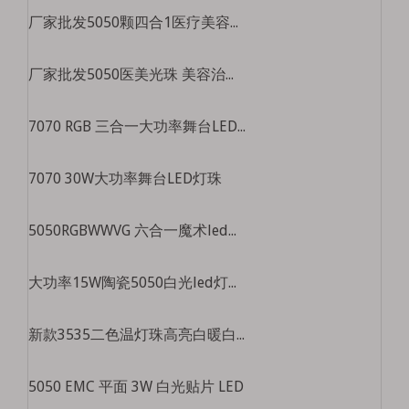
厂家批发5050颗四合1医疗美容灯珠美容仪大排灯珠红黄蓝光治疗仪光源
厂家批发5050医美光珠 美容治疗光珠 医美光疗5050三合一灯珠
7070 RGB 三合一大功率舞台LED灯珠
7070 30W大功率舞台LED灯珠
5050RGBWWVG 六合一魔术led灯珠高亮舞台灯景观灯5050全彩led灯珠
大功率15W陶瓷5050白光led灯珠sst-40手电筒灯珠5050白光led灯珠
新款3535二色温灯珠高亮白暖白led灯珠3535四芯二色温led灯珠
5050 EMC 平面 3W 白光贴片 LED