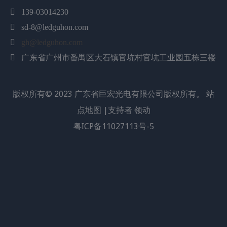

139-03014230
数量：

sd-8@ledguhon.com
询价
加入询价篮

gh@ledguhon.com
产品描述
广东省广州市番禺区大石镇官坑村官坑工业园五栋三楼

特征：
版权所有©
2023
广东省巨宏光电有限公司版权所有。
站
• 小尺寸
• 热阻更低，光效更高
点地图
|支持者
领动
• 陶瓷底座导热性能好，延长使用寿命
粤ICP备11027113号-5
• 采用硅封装，抗紫外线，适应各种恶劣环境
• 适用于回流焊的 SMD 元件
• 膨胀系数低，气密性高
典型应用：
• 阅读灯（汽车、公共汽车、飞机）