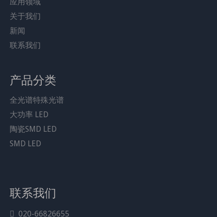
应用领域
关于我们
新闻
联系我们
产品分类
分享到：
全光谱特殊光谱
620-630nm 1W 3W 5W 红色LED 大
大功率 LED
功率红色LED
陶瓷SMD LED
型号：
SMD LED
JH-5050R12K65-T8A-G
产品品牌：
LEDGUHON
联系我们
下载：
020-66826655

JH-5050R12K65-T8A-G.pdf