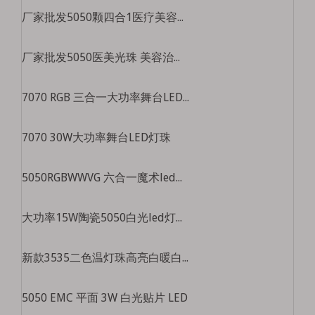
厂家批发5050颗四合1医疗美容灯珠美容仪大排灯珠红黄蓝光治疗仪光源
厂家批发5050医美光珠 美容治疗光珠 医美光疗5050三合一灯珠
7070 RGB 三合一大功率舞台LED灯珠
7070 30W大功率舞台LED灯珠
5050RGBWWVG 六合一魔术led灯珠高亮舞台灯景观灯5050全彩led灯珠
大功率15W陶瓷5050白光led灯珠sst-40手电筒灯珠5050白光led灯珠
新款3535二色温灯珠高亮白暖白led灯珠3535四芯二色温led灯珠
5050 EMC 平面 3W 白光贴片 LED