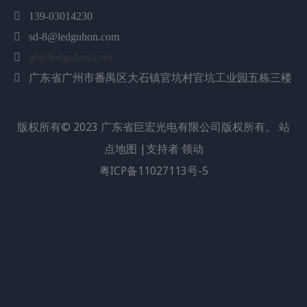

139-03014230
数量：

sd-8@ledguhon.com
询价
加入询价篮

gh@ledguhon.com
产品描述
广东省广州市番禺区大石镇官坑村官坑工业园五栋三楼

典型应用：
版权所有©
2023
广东省巨宏光电有限公司版权所有。
站
• 阅读灯（汽车、公共汽车、飞机）
• 便携式（手电筒、自行车）
点地图
|支持者
领动
• 上照灯/下照灯
粤ICP备11027113号-5
• 装饰/娱乐
• 护柱/安全/花园
• 室内/室外商业和住宅建筑
数据：
范围
象征
颜色
最