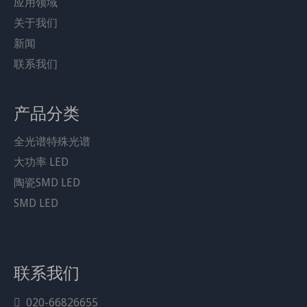
应用领域
关于我们
新闻
联系我们
产品分类
分享到：
全光谱特殊光谱
5050 SMD LED 贴片二极管 LED 灯
大功率 LED
珠 3W 绿色
陶瓷SMD LED
型号：
SMD LED
JH-5050G12K65-T8A-G
产品品牌：
LEDGUHON
联系我们
下载：
020-66826655

JH-5050G12K65-T8A-G.pdf